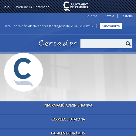
Inici
Web de l'Ajuntament
Idioma:
Català
Castellà
Data i hora oficial:
divendres 07 d’agost de 2026,
23:00:15
Sincronitza
Cercador
INFORMACIÓ ADMINISTRATIVA
CARPETA CIUTADANA
CATÀLEG DE TRÀMITS