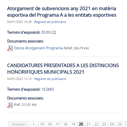
Atorgament de subvencions any 2021 en matèria
esportiva del Programa A a les entitats esportives
04/01/2022 18:49
-
Registre de publicació
Termini d'exposició:
31/01/22
Documents associats:
Edicte Atorgament Programa A
(Pdf, 324,73 Kb)
CANDIDATURES PRESENTADES A LES DISTINCIONS
HONORIFIQUES MUNICIPALS 2021
04/01/2022 12:10
-
Registre de publicació
Termini d'exposició:
15 DIES
Documents associats:
(Pdf, 211,01 Kb)
Anterior
1
..
15
16
17
18
19
20
21
22
23
24
25