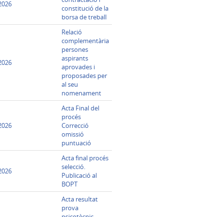
2026
constitució de la
borsa de treball
Relació
complementària
persones
aspirants
2026
aprovades i
proposades per
al seu
nomenament
Acta Final del
procés
2026
Correcció
omissió
puntuació
Acta final procés
selecció.
2026
Publicació al
BOPT
Acta resultat
prova
psicotècnic,