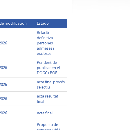
de modificación
Estado
Relació
definitiva
2026
persones
admeses i
excloses
Pendent de
2026
publicar en el
DOGC i BOE
acta final procés
2026
selectiu
acta resultat
2026
final
2026
Acta final
Proposta de
contractació i