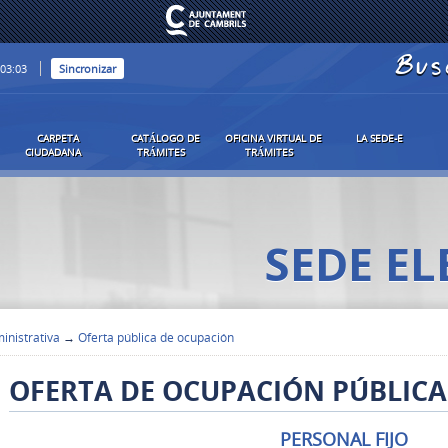
Bus
:03:04
Sincronizar
CARPETA
CATÁLOGO DE
OFICINA VIRTUAL DE
LA SEDE-E
CIUDADANA
TRÁMITES
TRÁMITES
SEDE E
inistrativa
→
Oferta pública de ocupación
OFERTA DE OCUPACIÓN PÚBLICA
PERSONAL FIJO