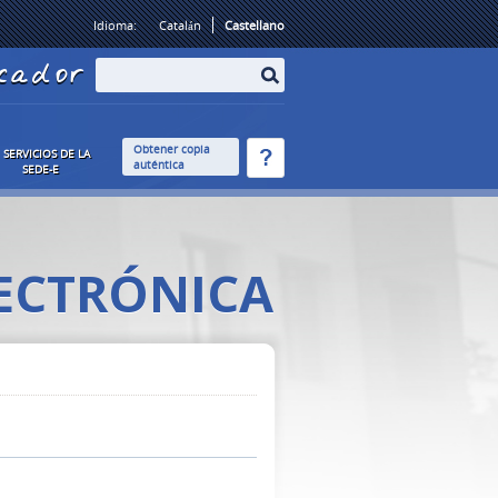
Idioma:
Catalán
Castellano
cador
Obtener copia
SERVICIOS DE LA
auténtica
SEDE-E
LECTRÓNICA