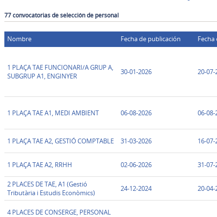
77 convocatorias de selección de personal
Nombre
Fecha de publicación
Fecha 
1 PLAÇA TAE FUNCIONARI/A GRUP A,
30-01-2026
20-07-
SUBGRUP A1, ENGINYER
1 PLAÇA TAE A1, MEDI AMBIENT
06-08-2026
06-08-
1 PLAÇA TAE A2, GESTIÓ COMPTABLE
31-03-2026
16-07-
1 PLAÇA TAE A2, RRHH
02-06-2026
31-07-
2 PLACES DE TAE, A1 (Gestió
24-12-2024
20-04-
Tributària i Estudis Econòmics)
4 PLACES DE CONSERGE, PERSONAL