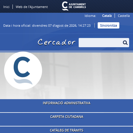
Inici
Web de l'Ajuntament
Idioma:
Català
Castellà
Data i hora oficial:
divendres 07 d’agost de 2026,
14:27:23
Sincronitza
Cercador
INFORMACIÓ ADMINISTRATIVA
CARPETA CIUTADANA
CATÀLEG DE TRÀMITS