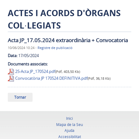
ACTES I ACORDS D'ÒRGANS
COL·LEGIATS
Acta JP_17.05.2024 extraordinària + Convocatoria
10/06/2024 10:24
-
Registre de publicació
Data:
17/05/2024
Documents associats:
25-Acta JP_170524.pdf
(Pdf, 403,50 Kb)
Convocatòria JP 170524 DEFINITIVA.pdf
(Pdf, 36,18 Kb)
Tornar
Inici
Mapa de la Seu
Ajuda
Accessibilitat